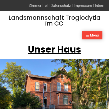
Zimmer frei
|
Datenschutz
|
Impressum
|
Intern
Skip
Landsmannschaft Troglodytia
to
im CC
content
Menu
Unser Haus